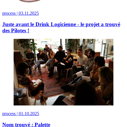
process |
03.11.2025
Juste avant le Drink Logicienne - le projet a trouvé
des Pilotes !
process |
01.10.2025
Nom trouvé : Palette