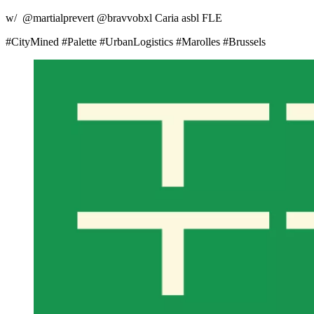
w/ @martialprevert @bravvobxl Caria asbl FLE
#CityMined #Palette #UrbanLogistics #Marolles #Brussels