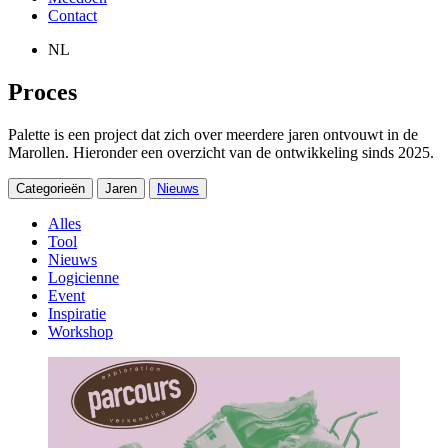
Contact
NL
Proces
Palette is een project dat zich over meerdere jaren ontvouwt in de
Marollen. Hieronder een overzicht van de ontwikkeling sinds 2025.
Categorieën
Jaren
Nieuws
Alles
Tool
Nieuws
Logicienne
Event
Inspiratie
Workshop