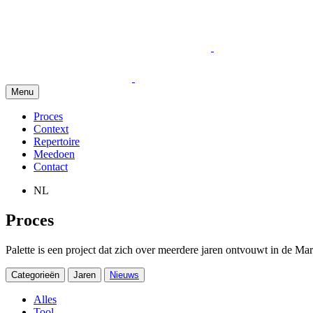
Menu
Proces
Context
Repertoire
Meedoen
Contact
NL
Proces
Palette is een project dat zich over meerdere jaren ontvouwt in de Ma
Categorieën
Jaren
Nieuws
Alles
Tool